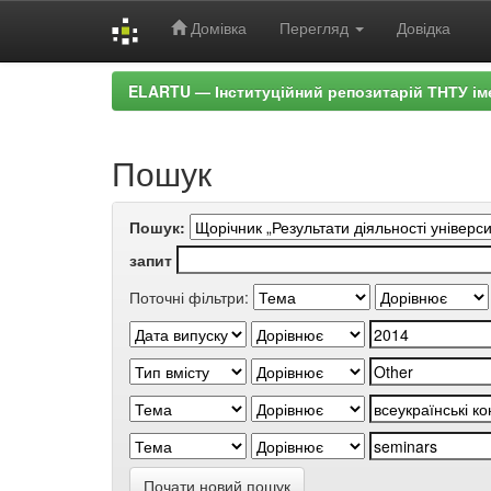
Домівка
Перегляд
Довідка
Skip
ELARTU — Інституційний репозитарій ТНТУ ім
navigation
Пошук
Пошук:
запит
Поточні фільтри:
Почати новий пошук