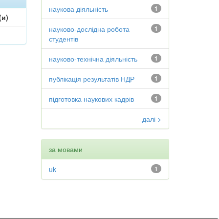
наукова діяльність
1
(и)
науково-дослідна робота
1
студентів
науково-технічна діяльність
1
публікація результатів НДР
1
підготовка наукових кадрів
1
далі >
за мовами
uk
1