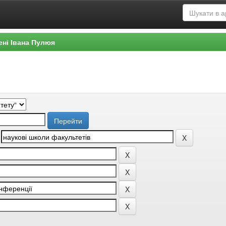
ені Івана Пулюя