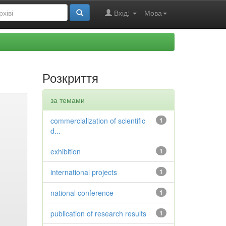
Вхід:
Мова
Розкриття
за темами
commercialization of scientific
1
d...
exhibition
1
international projects
1
national conference
1
publication of research results
1