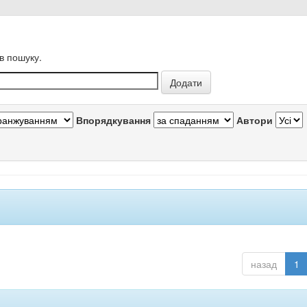
в пошуку.
Впорядкування
Автори
назад
1