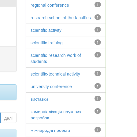
regional conference
1
research school of the faculties
1
scientific activity
1
scientific training
1
scientific-research work of
1
students
scientific-technical activity
1
university conference
1
виставки
1
комерціалізація наукових
1
розробок
далі
міжнародні проекти
1