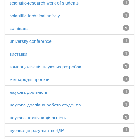
scientific-research work of students
1
scientific-technical activity
1
seminars
1
university conference
1
виставки
1
комерціалізація наукових розробок
1
міжнародні проекти
1
наукова діяльність
1
науково-дослідна робота студентів
1
науково-технічна діяльність
1
публікація результатів НДР
1