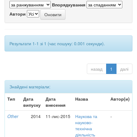
Впорядкування
Автори
Результати 1-1 зі 1 (час пошуку: 0.001 секунди).
назад
1
далі
Знайдені матеріали:
Тип
Дата
Дата
Назва
Автор(и)
випуску
внесення
Other
2014
11-лис-2015
Наукова та
-
науково-
технічна
діяльність