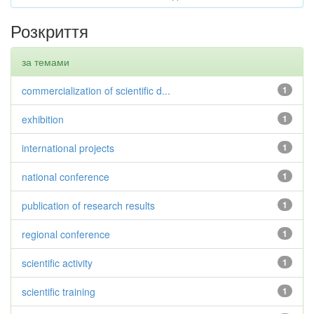
Розкриття
за темами
commercialization of scientific d...
1
exhibition
1
international projects
1
national conference
1
publication of research results
1
regional conference
1
scientific activity
1
scientific training
1