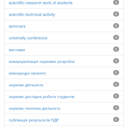
scientific-research work of students
1
scientific-technical activity
1
seminars
1
university conference
1
виставки
1
комерціалізація наукових розробок
1
міжнародні проекти
1
наукова діяльність
1
науково-дослідна робота студентів
1
науково-технічна діяльність
1
публікація результатів НДР
1