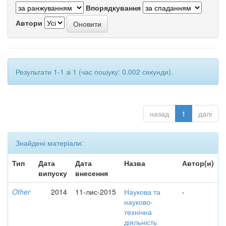
Впорядкування
Автори
Результати 1-1 зі 1 (час пошуку: 0.002 секунди).
назад
1
далі
Знайдені матеріали:
Тип
Дата
Дата
Назва
Автор(и)
випуску
внесення
Other
2014
11-лис-2015
Наукова та
-
науково-
технічна
діяльність