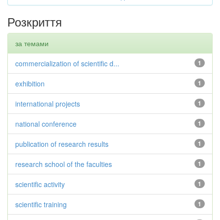
Розкриття
за темами
commercialization of scientific d...
1
exhibition
1
international projects
1
national conference
1
publication of research results
1
research school of the faculties
1
scientific activity
1
scientific training
1