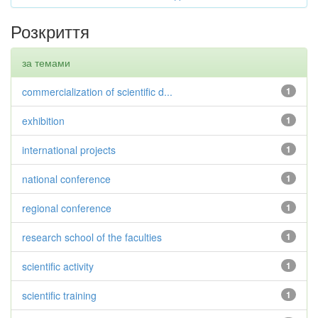
Розкриття
за темами
commercialization of scientific d...
1
exhibition
1
international projects
1
national conference
1
regional conference
1
research school of the faculties
1
scientific activity
1
scientific training
1