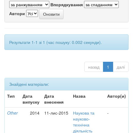
Впорядкування
Автори
Результати 1-1 зі 1 (час пошуку: 0.002 секунди).
назад
1
далі
Знайдені матеріали:
Тип
Дата
Дата
Назва
Автор(и)
випуску
внесення
Other
2014
11-лис-2015
Наукова та
-
науково-
технічна
діяльність