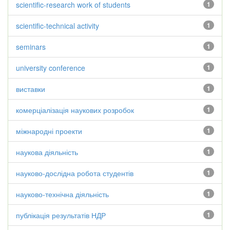
scientific-research work of students
1
scientific-technical activity
1
seminars
1
university conference
1
виставки
1
комерціалізація наукових розробок
1
міжнародні проекти
1
наукова діяльність
1
науково-дослідна робота студентів
1
науково-технічна діяльність
1
публікація результатів НДР
1