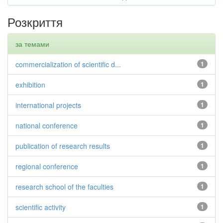
Розкриття
за темами
commercialization of scientific d...
1
exhibition
1
international projects
1
national conference
1
publication of research results
1
regional conference
1
research school of the faculties
1
scientific activity
1