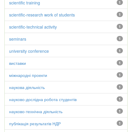
scientific training
1
scientific-research work of students
1
scientific-technical activity
1
seminars
1
university conference
1
виставки
1
міжнародні проекти
1
наукова діяльність
1
науково-дослідна робота студентів
1
науково-технічна діяльність
1
публікація результатів НДР
1