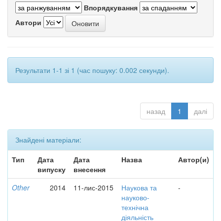
Впорядкування
Автори
Результати 1-1 зі 1 (час пошуку: 0.002 секунди).
назад
1
далі
Знайдені матеріали:
Тип
Дата
Дата
Назва
Автор(и)
випуску
внесення
Other
2014
11-лис-2015
Наукова та
-
науково-
технічна
діяльність