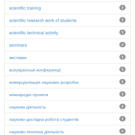
scientific training
1
scientific-research work of students
1
scientific-technical activity
1
seminars
1
виставки
1
всеукраїнські конференції
1
комерціалізація наукових розробок
1
міжнародні проекти
1
наукова діяльність
1
науково-дослідна робота студентів
1
науково-технічна діяльність
1