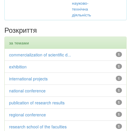
науково-
технічна
діяльність
Розкриття
за темами
commercialization of scientific d...
1
exhibition
1
international projects
1
national conference
1
publication of research results
1
regional conference
1
research school of the faculties
1