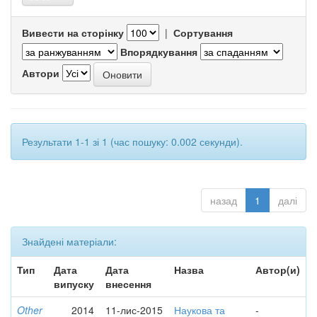
Вивести на сторінку
|
Сортування
Впорядкування
Автори
Результати 1-1 зі 1 (час пошуку: 0.002 секунди).
назад
1
далі
Знайдені матеріали:
Тип
Дата
Дата
Назва
Автор(и)
випуску
внесення
Other
2014
11-лис-2015
Наукова та
-