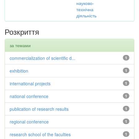
науково-
технічна
діяльність
Розкриття
за темами
commercialization of scientific d...
1
exhibition
1
international projects
1
national conference
1
publication of research results
1
regional conference
1
research school of the faculties
1