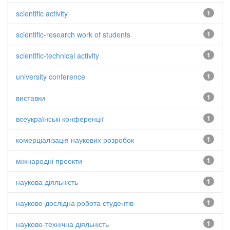
scientific activity
1
scientific-research work of students
1
scientific-technical activity
1
university conference
1
виставки
1
всеукраїнські конференції
1
комерціалізація наукових розробок
1
міжнародні проекти
1
наукова діяльність
1
науково-дослідна робота студентів
1
науково-технічна діяльність
1