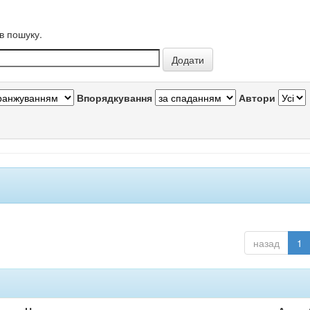
в пошуку.
Впорядкування
Автори
назад
1