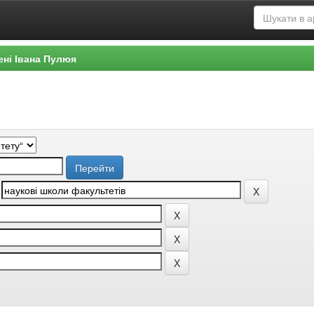
ені Івана Пулюя