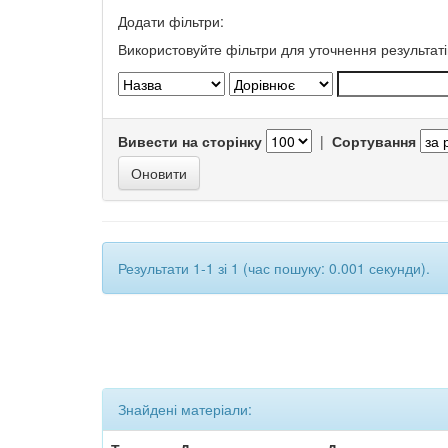
Додати фільтри:
Використовуйте фільтри для уточнення результаті
Вивести на сторінку
|
Сортування
Результати 1-1 зі 1 (час пошуку: 0.001 секунди).
Знайдені матеріали: