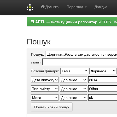
Домівка
Перегляд
Довідка
Skip
ELARTU — Інституційний репозитарій ТНТУ ім
navigation
Пошук
Пошук:
запит
Поточні фільтри:
Почати новий пошук