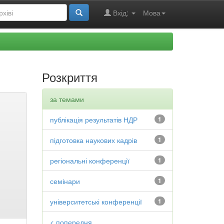
Вхід:
Мова
Розкриття
за темами
публікація результатів НДР
1
підготовка наукових кадрів
1
регіональні конференції
1
семінари
1
університетські конференції
1
< попередня