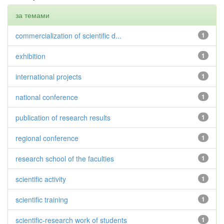
за темами
commercialization of scientific d...
1
exhibition
1
international projects
1
national conference
1
publication of research results
1
regional conference
1
research school of the faculties
1
scientific activity
1
scientific training
1
scientific-research work of students
1