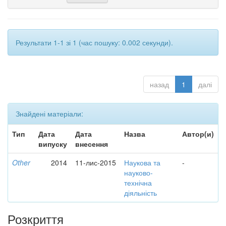
Результати 1-1 зі 1 (час пошуку: 0.002 секунди).
назад
1
далі
Знайдені матеріали:
Тип
Дата
Дата
Назва
Автор(и)
випуску
внесення
Other
2014
11-лис-2015
Наукова та
-
науково-
технічна
діяльність
Розкриття