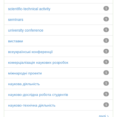
scientific-technical activity
1
seminars
1
university conference
1
виставки
1
всеукраїнські конференції
1
комерціалізація наукових розробок
1
міжнародні проекти
1
наукова діяльність
1
науково-дослідна робота студентів
1
науково-технічна діяльність
1
далі >