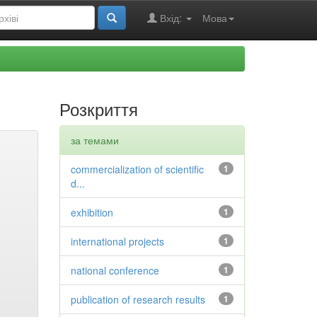
Вхід:
Мова
Розкриття
за темами
commercialization of scientific
1
d...
exhibition
1
international projects
1
national conference
1
publication of research results
1