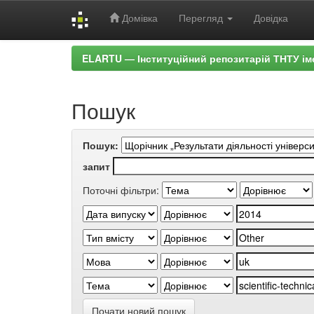
Домівка
Перегляд
Довідка
Skip
ELARTU — Інституційний репозитарій ТНТУ ім
navigation
Пошук
Пошук:
запит
Поточні фільтри:
Почати новий пошук