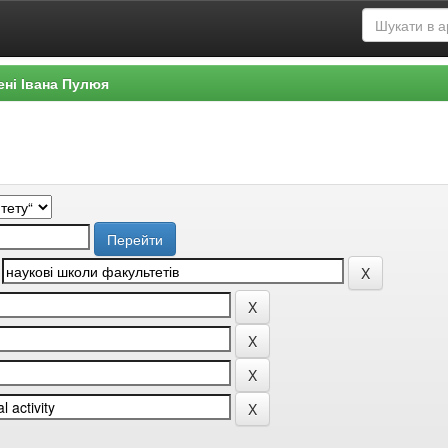
ені Івана Пулюя