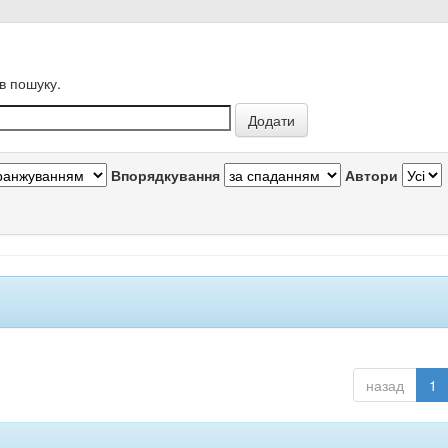
в пошуку.
Впорядкування
Автори
назад
1