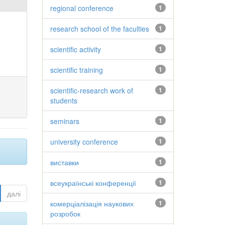
regional conference
1
research school of the faculties
1
scientific activity
1
scientific training
1
scientific-research work of
1
students
seminars
1
university conference
1
виставки
1
всеукраїнські конференції
1
далі
комерціалізація наукових
1
розробок