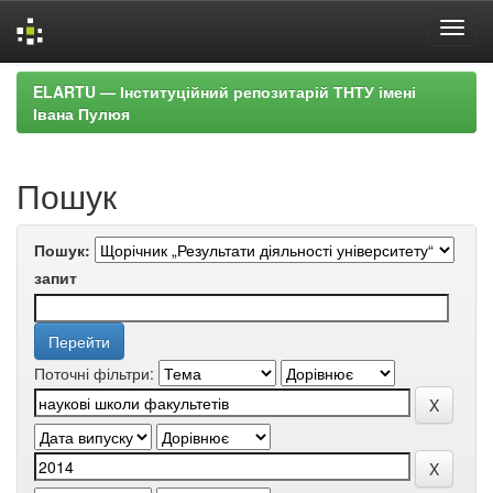
Skip
ELARTU — Інституційний репозитарій ТНТУ імені
navigation
Івана Пулюя
Пошук
Пошук:
запит
Поточні фільтри: