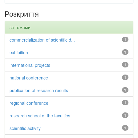
Розкриття
за темами
commercialization of scientific d...
1
exhibition
1
international projects
1
national conference
1
publication of research results
1
regional conference
1
research school of the faculties
1
scientific activity
1