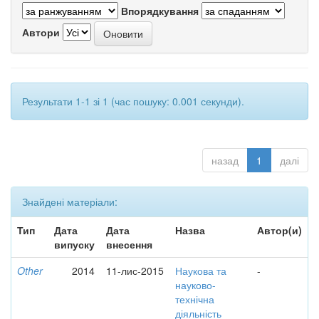
Впорядкування
Автори
Результати 1-1 зі 1 (час пошуку: 0.001 секунди).
назад
1
далі
Знайдені матеріали:
Тип
Дата
Дата
Назва
Автор(и)
випуску
внесення
Other
2014
11-лис-2015
Наукова та
-
науково-
технічна
діяльність