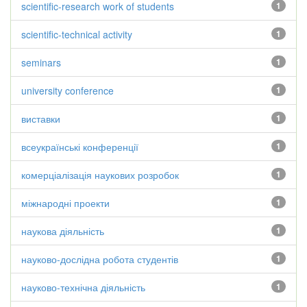
scientific-research work of students
1
scientific-technical activity
1
seminars
1
university conference
1
виставки
1
всеукраїнські конференції
1
комерціалізація наукових розробок
1
міжнародні проекти
1
наукова діяльність
1
науково-дослідна робота студентів
1
науково-технічна діяльність
1