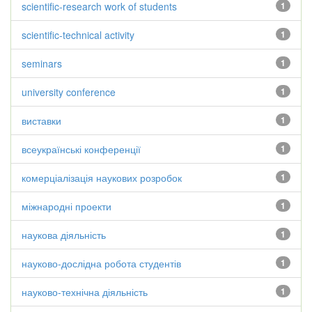
scientific-research work of students
1
scientific-technical activity
1
seminars
1
university conference
1
виставки
1
всеукраїнські конференції
1
комерціалізація наукових розробок
1
міжнародні проекти
1
наукова діяльність
1
науково-дослідна робота студентів
1
науково-технічна діяльність
1