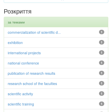
Розкриття
за темами
commercialization of scientific d...
1
exhibition
1
international projects
1
national conference
1
publication of research results
1
research school of the faculties
1
scientific activity
1
scientific training
1