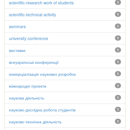
scientific-research work of students
1
scientific-technical activity
1
seminars
1
university conference
1
виставки
1
всеукраїнські конференції
1
комерціалізація наукових розробок
1
міжнародні проекти
1
наукова діяльність
1
науково-дослідна робота студентів
1
науково-технічна діяльність
1