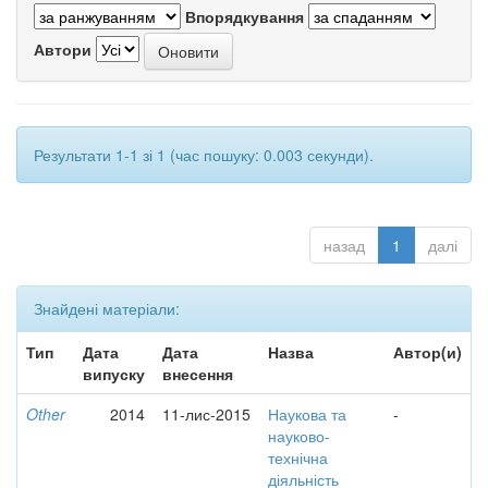
Впорядкування
Автори
Результати 1-1 зі 1 (час пошуку: 0.003 секунди).
назад
1
далі
Знайдені матеріали:
Тип
Дата
Дата
Назва
Автор(и)
випуску
внесення
Other
2014
11-лис-2015
Наукова та
-
науково-
технічна
діяльність