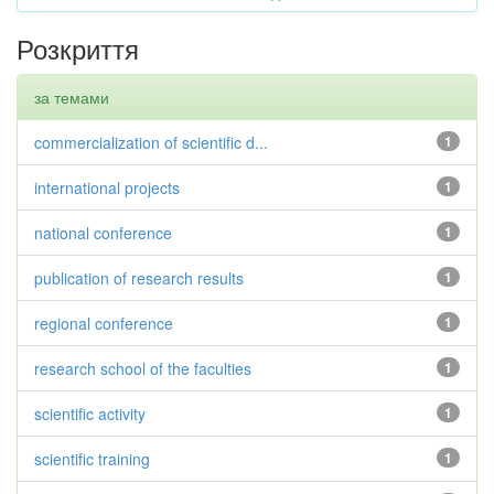
Розкриття
за темами
commercialization of scientific d...
1
international projects
1
national conference
1
publication of research results
1
regional conference
1
research school of the faculties
1
scientific activity
1
scientific training
1