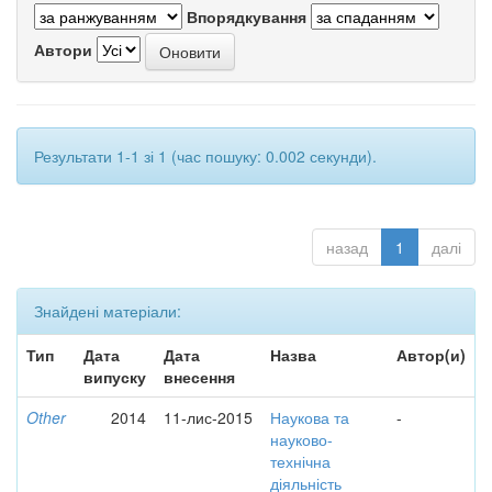
Впорядкування
Автори
Результати 1-1 зі 1 (час пошуку: 0.002 секунди).
назад
1
далі
Знайдені матеріали:
Тип
Дата
Дата
Назва
Автор(и)
випуску
внесення
Other
2014
11-лис-2015
Наукова та
-
науково-
технічна
діяльність