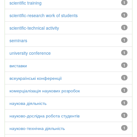
scientific training
1
scientific-research work of students
1
scientific-technical activity
1
seminars
1
university conference
1
виставки
1
всеукраїнські конференції
1
комерціалізація наукових розробок
1
наукова діяльність
1
науково-дослідна робота студентів
1
науково-технічна діяльність
1