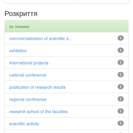
Розкриття
за темами
commercialization of scientific d...
1
exhibition
1
international projects
1
national conference
1
publication of research results
1
regional conference
1
research school of the faculties
1
scientific activity
1