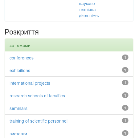
науково-
технічна
діяльність
Розкриття
за темами
conferences
1
exhibitions
1
international projects
1
research schools of faculties
1
seminars
1
training of scientific personnel
1
виставки
1