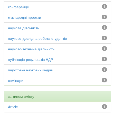
конференції
1
міжнародні проекти
1
наукова діяльність
1
науково-дослідна робота студентів
1
науково-технічна діяльність
1
публікація результатів НДР
1
підготовка наукових кадрів
1
семінари
1
за типом вмісту
Article
1