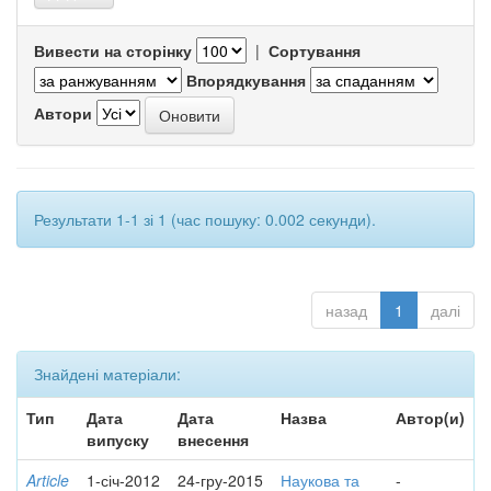
Вивести на сторінку
|
Сортування
Впорядкування
Автори
Результати 1-1 зі 1 (час пошуку: 0.002 секунди).
назад
1
далі
Знайдені матеріали:
Тип
Дата
Дата
Назва
Автор(и)
випуску
внесення
Article
1-січ-2012
24-гру-2015
Наукова та
-