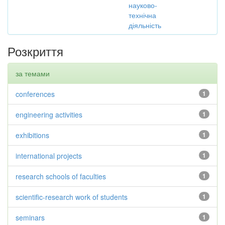
науково-
технічна
діяльність
Розкриття
за темами
conferences
1
engineering activities
1
exhibitions
1
international projects
1
research schools of faculties
1
scientific-research work of students
1
seminars
1