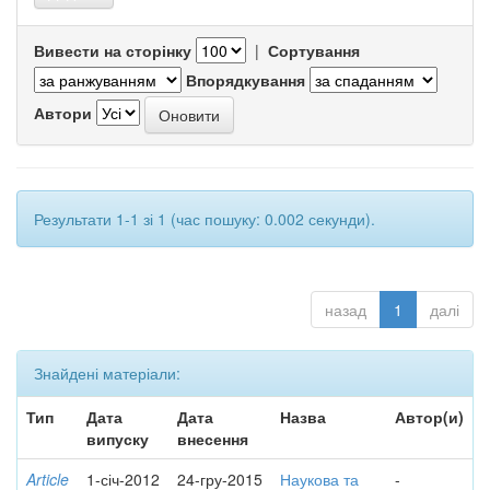
Вивести на сторінку
|
Сортування
Впорядкування
Автори
Результати 1-1 зі 1 (час пошуку: 0.002 секунди).
назад
1
далі
Знайдені матеріали:
Тип
Дата
Дата
Назва
Автор(и)
випуску
внесення
Article
1-січ-2012
24-гру-2015
Наукова та
-