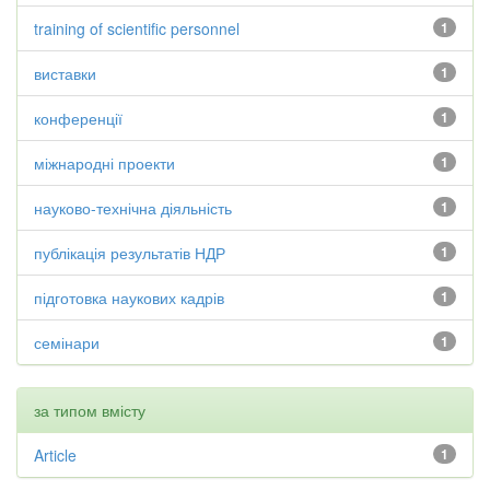
training of scientific personnel
1
виставки
1
конференції
1
міжнародні проекти
1
науково-технічна діяльність
1
публікація результатів НДР
1
підготовка наукових кадрів
1
семінари
1
за типом вмісту
Article
1