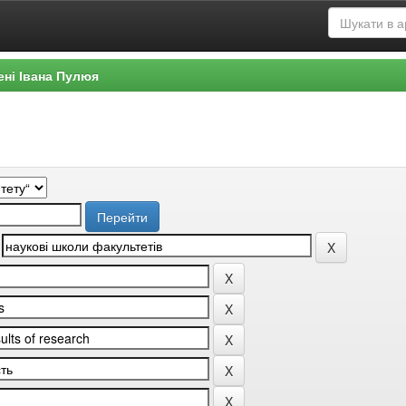
ені Івана Пулюя