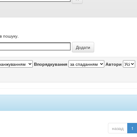
в пошуку.
Впорядкування
Автори
назад
1