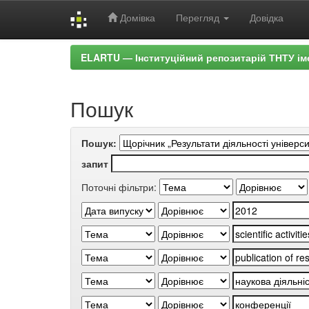
Домівка
Перегляд
Довідка
Skip
ELARTU — Інституційний репозитарій ТНТУ ім
navigation
Пошук
Пошук:
запит
Поточні фільтри: