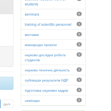
students
seminars
1
training of scientific personnel
1
виставки
1
міжнародні проекти
1
науково-дослідна робота
1
студентів
науково-технічна діяльність
1
публікація результатів НДР
1
підготовка наукових кадрів
1
семінари
1
далі