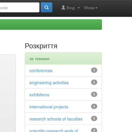
Вхід:
Мова
Розкриття
за темами
conferences
1
engineering activities
1
exhibitions
1
international projects
1
research schools of faculties
1
scientific-research work of
1