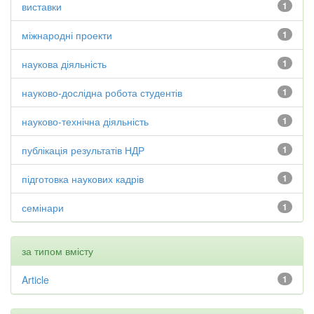
виставки
1
міжнародні проекти
1
наукова діяльність
1
науково-дослідна робота студентів
1
науково-технічна діяльність
1
публікація результатів НДР
1
підготовка наукових кадрів
1
семінари
1
за типом вмісту
Article
1