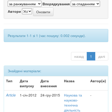
Впорядкування
Автори
Результати 1-1 зі 1 (час пошуку: 0.002 секунди).
назад
1
далі
Знайдені матеріали:
Тип
Дата
Дата
Назва
Автор(и)
випуску
внесення
Article
1-січ-2012
24-гру-2015
Наукова та
-
науково-
технічна
діяльність