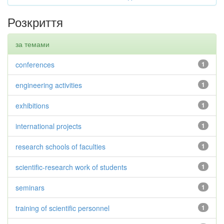
Розкриття
за темами
conferences
1
engineering activities
1
exhibitions
1
international projects
1
research schools of faculties
1
scientific-research work of students
1
seminars
1
training of scientific personnel
1