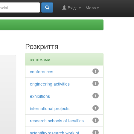
Вхід:
Мова
Розкриття
за темами
conferences
1
engineering activities
1
exhibitions
1
international projects
1
research schools of faculties
1
scientific-research work of
1