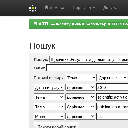
Домівка
Перегляд
Довідка
Skip
ELARTU — Інституційний репозитарій ТНТУ ім
navigation
Пошук
Пошук:
запит
Поточні фільтри:
Почати новий пошук