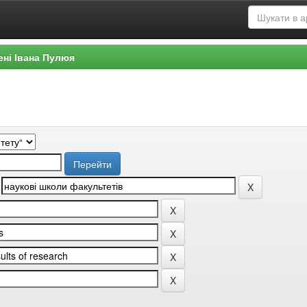
ені Івана Пулюя