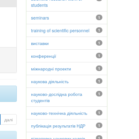
students
seminars
1
training of scientific personnel
1
виставки
1
конференції
1
міжнародні проекти
1
наукова діяльність
1
науково-дослідна робота
1
студентів
науково-технічна діяльність
1
далі
публікація результатів НДР
1
підготовка наукових кадрів
1