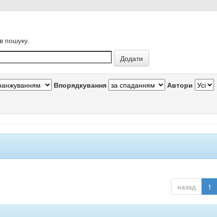
в пошуку.
Впорядкування
Автори
назад
1