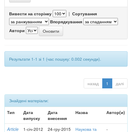
Вивести на сторінку
|
Сортування
Впорядкування
Автори
Результати 1-1 зі 1 (час пошуку: 0.002 секунди).
назад
1
далі
Знайдені матеріали:
Тип
Дата
Дата
Назва
Автор(и)
випуску
внесення
Article
1-січ-2012
24-гру-2015
Наукова та
-