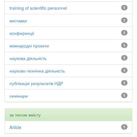
training of scientific personnel
1
виставки
1
конференції
1
міжнародні проекти
1
наукова діяльність
1
науково-технічна діяльність
1
публікація результатів НДР
1
семінари
1
за типом вмісту
Article
1