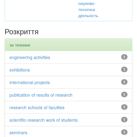
науково-
технічна
діяльність
Розкриття
за темами
engineering activities
1
exhibitions
1
international projects
1
publication of results of research
1
research schools of faculties
1
scientific-research work of students
1
seminars
1