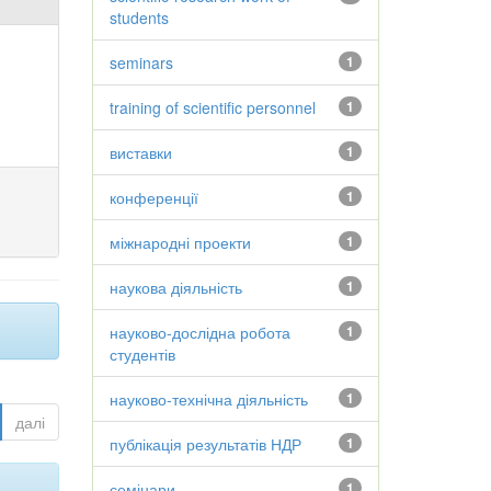
students
seminars
1
training of scientific personnel
1
виставки
1
конференції
1
міжнародні проекти
1
наукова діяльність
1
науково-дослідна робота
1
студентів
науково-технічна діяльність
1
далі
публікація результатів НДР
1
семінари
1