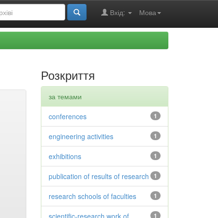
Вхід:
Мова
Розкриття
за темами
conferences
1
engineering activities
1
exhibitions
1
publication of results of research
1
research schools of faculties
1
scientific-research work of
1