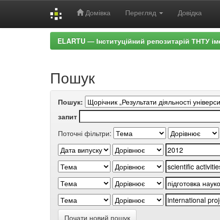
Домівка
Перегляд
Довідка
Skip
ELARTU — Інституційний репозитарій ТНТУ ім
navigation
Пошук
Пошук:
запит
Поточні фільтри:
Почати новий пошук