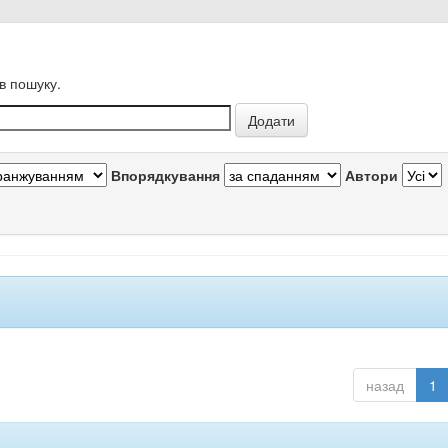
в пошуку.
Впорядкування
Автори
назад
1