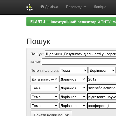
Домівка
Перегляд
Довідка
Skip
ELARTU — Інституційний репозитарій ТНТУ ім
navigation
Пошук
Пошук:
запит
Поточні фільтри:
Почати новий пошук