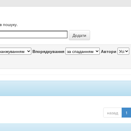
в пошуку.
Впорядкування
Автори
назад
1