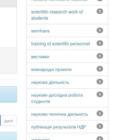
scientific-research work of
1
students
seminars
1
training of scientific personnel
1
виставки
1
міжнародні проекти
1
наукова діяльність
1
науково-дослідна робота
1
студентів
науково-технічна діяльність
1
далі
публікація результатів НДР
1
семінари
1