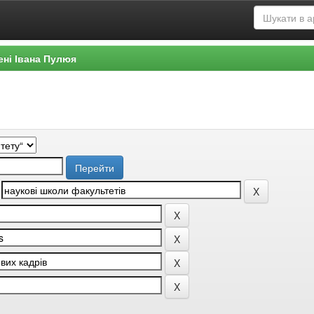
ені Івана Пулюя