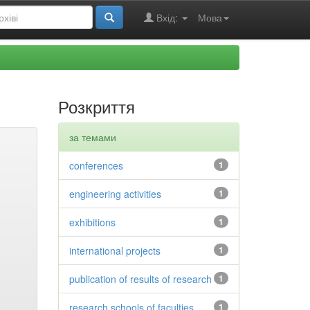
Вхід:
Мова
Розкриття
за темами
conferences
1
engineering activities
1
exhibitions
1
international projects
1
publication of results of research
1
research schools of faculties
1