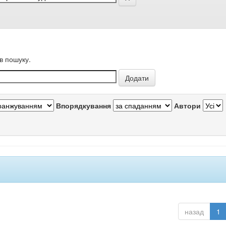
в пошуку.
Впорядкування
Автори
назад
1