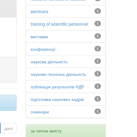
seminars
1
training of scientific personnel
1
виставки
1
конференції
1
наукова діяльність
1
науково-технічна діяльність
1
публікація результатів НДР
1
підготовка наукових кадрів
1
семінари
1
далі
за типом вмісту