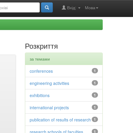
Вхід:
Мова
Розкриття
за темами
conferences
1
engineering activities
1
exhibitions
1
international projects
1
publication of results of research
1
research schools of faculties
1