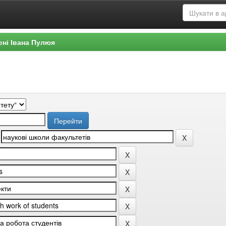
ені Івана Пулюя