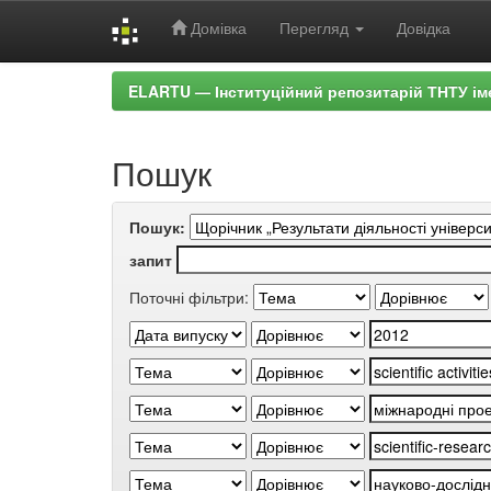
Домівка
Перегляд
Довідка
Skip
ELARTU — Інституційний репозитарій ТНТУ ім
navigation
Пошук
Пошук:
запит
Поточні фільтри: