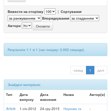
Вивести на сторінку
|
Сортування
Впорядкування
Автори
Результати 1-1 зі 1 (час пошуку: 0.002 секунди).
назад
1
далі
Знайдені матеріали:
Тип
Дата
Дата
Назва
Автор(и)
випуску
внесення
Article
1-січ-2012
24-гру-2015
Наукова та
-