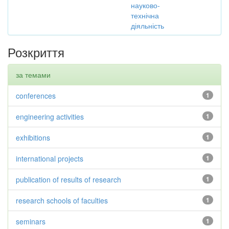
науково-
технічна
діяльність
Розкриття
за темами
conferences
1
engineering activities
1
exhibitions
1
international projects
1
publication of results of research
1
research schools of faculties
1
seminars
1