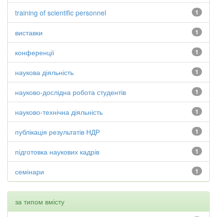
training of scientific personnel
1
виставки
1
конференції
1
наукова діяльність
1
науково-дослідна робота студентів
1
науково-технічна діяльність
1
публікація результатів НДР
1
підготовка наукових кадрів
1
семінари
1
за типом вмісту