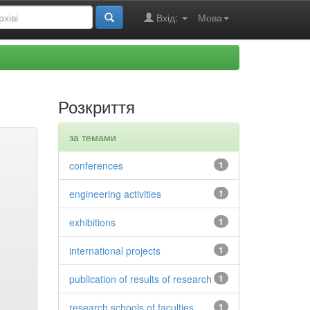
Вхід:
Мова
Розкриття
за темами
conferences
1
engineering activities
1
exhibitions
1
international projects
1
publication of results of research
1
research schools of faculties
1