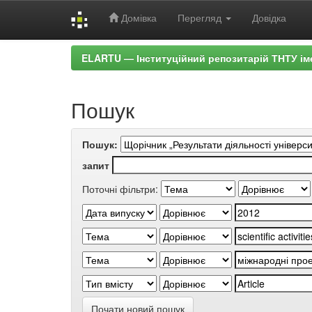
Домівка
Перегляд
Довідка
Skip
ELARTU — Інституційний репозитарій ТНТУ ім
navigation
Пошук
Пошук:
запит
Поточні фільтри:
Почати новий пошук