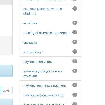
scientific-research work of
1
students
seminars
1
training of scientific personnel
1
виставки
1
конференції
1
наукова діяльність
1
науково-дослідна робота
1
студентів
науково-технічна діяльність
1
далі
публікація результатів НДР
1
підготовка наукових кадрів
1