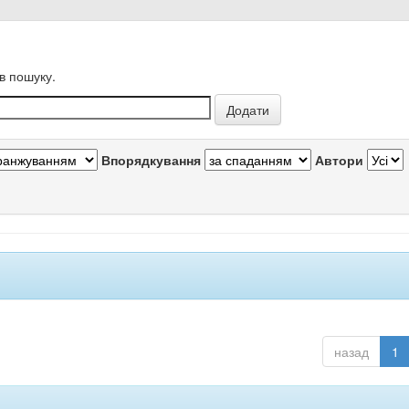
в пошуку.
Впорядкування
Автори
назад
1