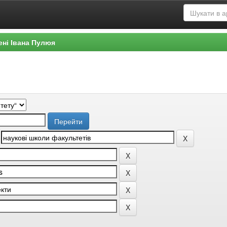
ені Івана Пулюя