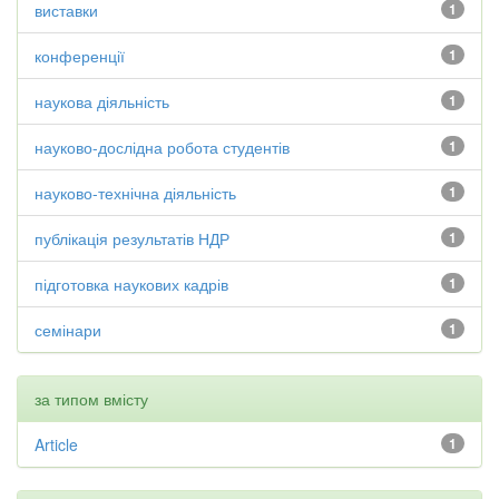
виставки
1
конференції
1
наукова діяльність
1
науково-дослідна робота студентів
1
науково-технічна діяльність
1
публікація результатів НДР
1
підготовка наукових кадрів
1
семінари
1
за типом вмісту
Article
1