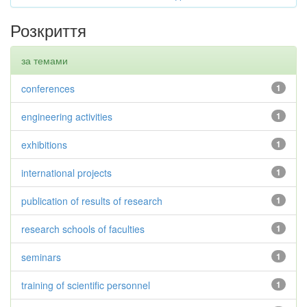
Розкриття
за темами
conferences
1
engineering activities
1
exhibitions
1
international projects
1
publication of results of research
1
research schools of faculties
1
seminars
1
training of scientific personnel
1