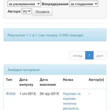
Впорядкування
Автори
Результати 1-1 зі 1 (час пошуку: 0.002 секунди).
назад
1
далі
Знайдені матеріали:
Тип
Дата
Дата
Назва
Автор(и)
випуску
внесення
Article
1-січ-2012
24-гру-2015
Наукова та
-
науково-
технічна
діяльність