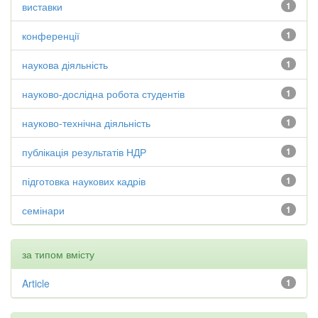
виставки
1
конференції
1
наукова діяльність
1
науково-дослідна робота студентів
1
науково-технічна діяльність
1
публікація результатів НДР
1
підготовка наукових кадрів
1
семінари
1
за типом вмісту
Article
1