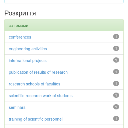
Розкриття
за темами
conferences
1
engineering activities
1
international projects
1
publication of results of research
1
research schools of faculties
1
scientific-research work of students
1
seminars
1
training of scientific personnel
1