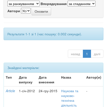
Впорядкування
Автори
Результати 1-1 зі 1 (час пошуку: 0.002 секунди).
назад
1
далі
Знайдені матеріали:
Тип
Дата
Дата
Назва
Автор(и)
випуску
внесення
Article
1-січ-2012
24-гру-2015
Наукова та
-
науково-
технічна
діяльність