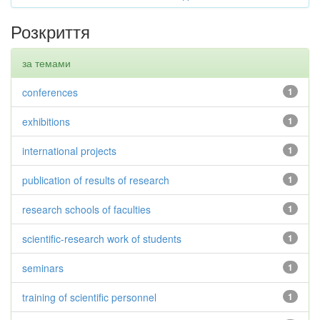
Розкриття
за темами
conferences
1
exhibitions
1
international projects
1
publication of results of research
1
research schools of faculties
1
scientific-research work of students
1
seminars
1
training of scientific personnel
1