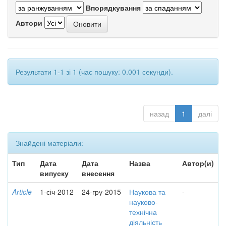
Впорядкування
Автори
Результати 1-1 зі 1 (час пошуку: 0.001 секунди).
назад
1
далі
Знайдені матеріали:
Тип
Дата
Дата
Назва
Автор(и)
випуску
внесення
Article
1-січ-2012
24-гру-2015
Наукова та
-
науково-
технічна
діяльність