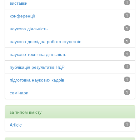
виставки
1
конференції
1
наукова діяльність
1
науково-дослідна робота студентів
1
науково-технічна діяльність
1
публікація результатів НДР
1
підготовка наукових кадрів
1
семінари
1
за типом вмісту
Article
1