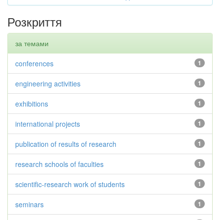
Розкриття
за темами
conferences
1
engineering activities
1
exhibitions
1
international projects
1
publication of results of research
1
research schools of faculties
1
scientific-research work of students
1
seminars
1