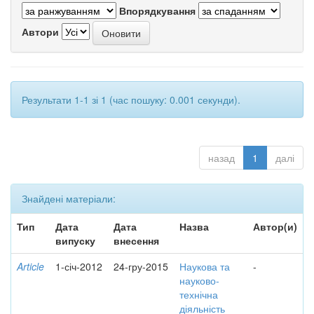
Впорядкування
Автори
Результати 1-1 зі 1 (час пошуку: 0.001 секунди).
назад
1
далі
Знайдені матеріали:
Тип
Дата
Дата
Назва
Автор(и)
випуску
внесення
Article
1-січ-2012
24-гру-2015
Наукова та
-
науково-
технічна
діяльність