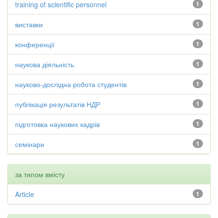
training of scientific personnel
1
виставки
1
конференції
1
наукова діяльність
1
науково-дослідна робота студентів
1
публікація результатів НДР
1
підготовка наукових кадрів
1
семінари
1
за типом вмісту
Article
1