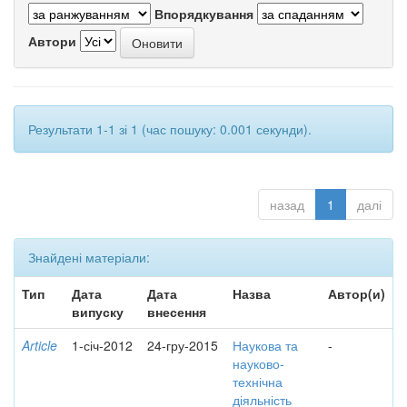
Впорядкування
Автори
Результати 1-1 зі 1 (час пошуку: 0.001 секунди).
назад
1
далі
Знайдені матеріали:
Тип
Дата
Дата
Назва
Автор(и)
випуску
внесення
Article
1-січ-2012
24-гру-2015
Наукова та
-
науково-
технічна
діяльність