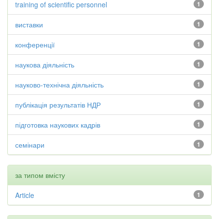
training of scientific personnel
1
виставки
1
конференції
1
наукова діяльність
1
науково-технічна діяльність
1
публікація результатів НДР
1
підготовка наукових кадрів
1
семінари
1
за типом вмісту
Article
1