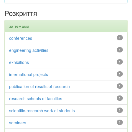
Розкриття
за темами
conferences
1
engineering activities
1
exhibitions
1
international projects
1
publication of results of research
1
research schools of faculties
1
scientific-research work of students
1
seminars
1