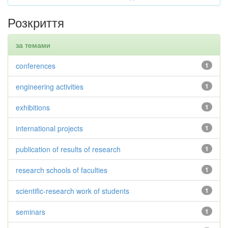
Розкриття
за темами
conferences
1
engineering activities
1
exhibitions
1
international projects
1
publication of results of research
1
research schools of faculties
1
scientific-research work of students
1
seminars
1