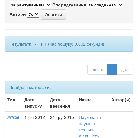
Впорядкування
Автори
Результати 1-1 зі 1 (час пошуку: 0.002 секунди).
назад
1
далі
Знайдені матеріали:
Тип
Дата
Дата
Назва
Автор(и)
випуску
внесення
Article
1-січ-2012
24-гру-2015
Наукова та
-
науково-
технічна
діяльність