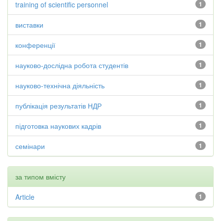
training of scientific personnel
1
виставки
1
конференції
1
науково-дослідна робота студентів
1
науково-технічна діяльність
1
публікація результатів НДР
1
підготовка наукових кадрів
1
семінари
1
за типом вмісту
Article
1