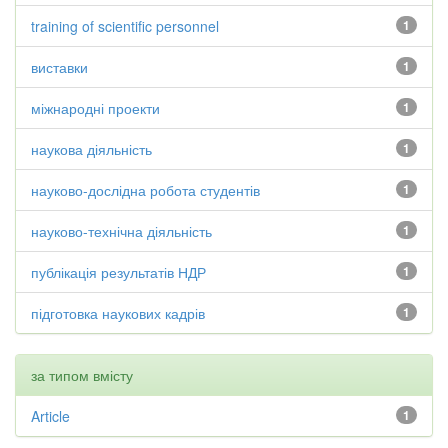
training of scientific personnel
1
виставки
1
міжнародні проекти
1
наукова діяльність
1
науково-дослідна робота студентів
1
науково-технічна діяльність
1
публікація результатів НДР
1
підготовка наукових кадрів
1
за типом вмісту
Article
1