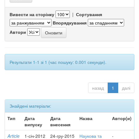
Вивести на сторінку
|
Сортування
Впорядкування
Автори
Результати 1-1 зі 1 (час пошуку: 0.001 секунди).
назад
1
далі
Знайдені матеріали:
Тип
Дата
Дата
Назва
Автор(и)
випуску
внесення
Article
1-січ-2012
24-гру-2015
Наукова та
-