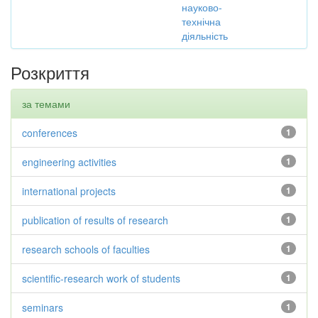
науково-
технічна
діяльність
Розкриття
за темами
conferences
1
engineering activities
1
international projects
1
publication of results of research
1
research schools of faculties
1
scientific-research work of students
1
seminars
1