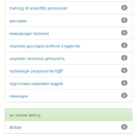
training of scientific personnel
1
виставки
1
міжнародні проекти
1
науково-дослідна робота студентів
1
науково-технічна діяльність
1
публікація результатів НДР
1
підготовка наукових кадрів
1
семінари
1
за типом вмісту
Article
1