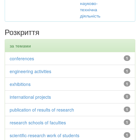
науково-
технічна
діяльність
Розкриття
за темами
conferences
1
engineering activities
1
exhibitions
1
international projects
1
publication of results of research
1
research schools of faculties
1
scientific-research work of students
1