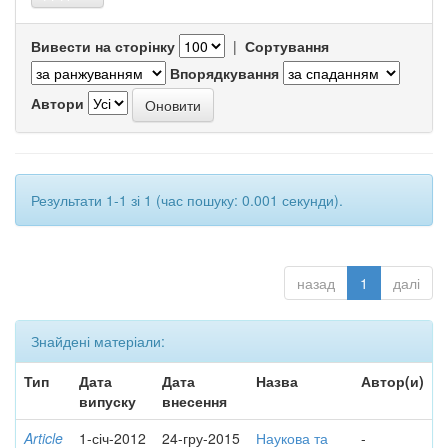
Вивести на сторінку
|
Сортування
Впорядкування
Автори
Результати 1-1 зі 1 (час пошуку: 0.001 секунди).
назад
1
далі
Знайдені матеріали:
Тип
Дата
Дата
Назва
Автор(и)
випуску
внесення
Article
1-січ-2012
24-гру-2015
Наукова та
-