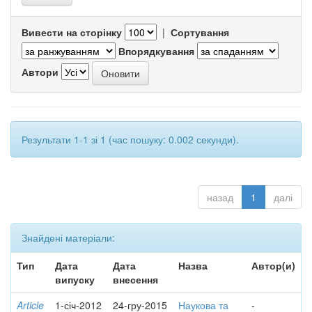
Вивести на сторінку
|
Сортування
Впорядкування
Автори
Результати 1-1 зі 1 (час пошуку: 0.002 секунди).
назад
1
далі
Знайдені матеріали:
Тип
Дата
Дата
Назва
Автор(и)
випуску
внесення
Article
1-січ-2012
24-гру-2015
Наукова та
-