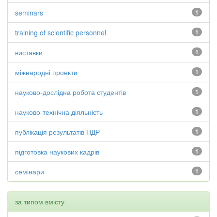
seminars
1
training of scientific personnel
1
виставки
1
міжнародні проекти
1
науково-дослідна робота студентів
1
науково-технічна діяльність
1
публікація результатів НДР
1
підготовка наукових кадрів
1
семінари
1
за типом вмісту