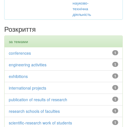
науково-
технічна
діяльність
Розкриття
за темами
conferences
1
engineering activities
1
exhibitions
1
international projects
1
publication of results of research
1
research schools of faculties
1
scientific-research work of students
1