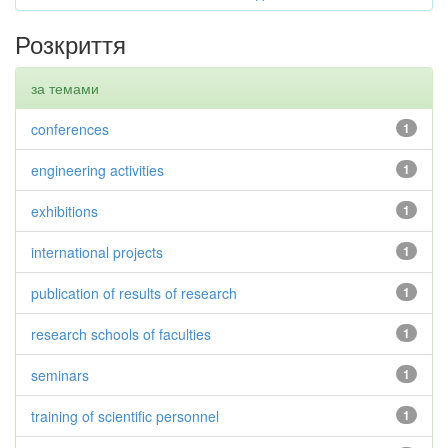
Розкриття
за темами
conferences
1
engineering activities
1
exhibitions
1
international projects
1
publication of results of research
1
research schools of faculties
1
seminars
1
training of scientific personnel
1