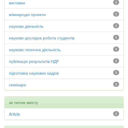
виставки
1
міжнародні проекти
1
наукова діяльність
1
науково-дослідна робота студентів
1
науково-технічна діяльність
1
публікація результатів НДР
1
підготовка наукових кадрів
1
семінари
1
за типом вмісту
Article
1