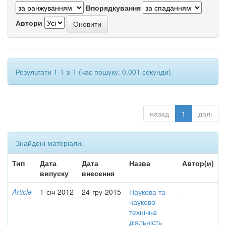
Впорядкування
Автори
Результати 1-1 зі 1 (час пошуку: 0.001 секунди).
назад
1
далі
Знайдені матеріали:
Тип
Дата
Дата
Назва
Автор(и)
випуску
внесення
Article
1-січ-2012
24-гру-2015
Наукова та
-
науково-
технічна
діяльність