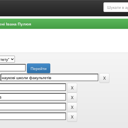
ені Івана Пулюя