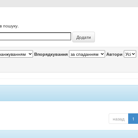
в пошуку.
Впорядкування
Автори
назад
1