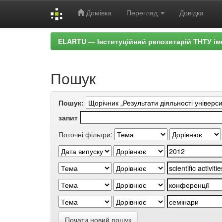
Домівка
Перегляд
Довідка
Skip
ELARTU — Інституційний репозитарій ТНТУ ім
navigation
Пошук
Пошук:
запит
Поточні фільтри:
Почати новий пошук