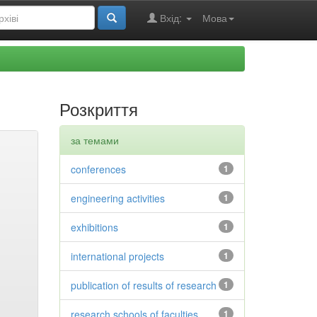
Вхід:
Мова
Розкриття
за темами
conferences
1
engineering activities
1
exhibitions
1
international projects
1
publication of results of research
1
research schools of faculties
1