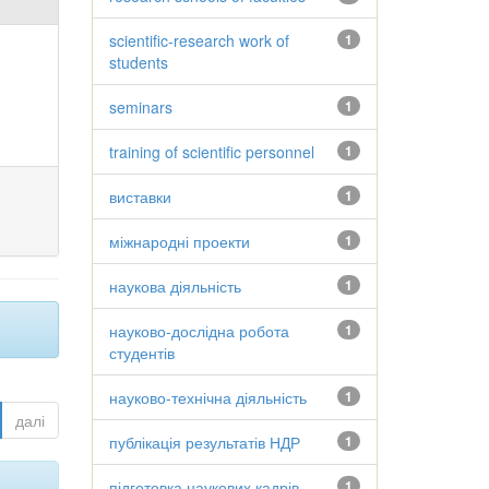
scientific-research work of
1
students
seminars
1
training of scientific personnel
1
виставки
1
міжнародні проекти
1
наукова діяльність
1
науково-дослідна робота
1
студентів
науково-технічна діяльність
1
далі
публікація результатів НДР
1
підготовка наукових кадрів
1