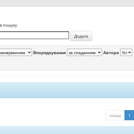
в пошуку.
Впорядкування
Автори
назад
1