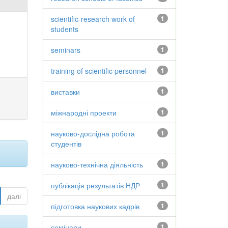
scientific-research work of
1
students
seminars
1
training of scientific personnel
1
виставки
1
міжнародні проекти
1
науково-дослідна робота
1
студентів
науково-технічна діяльність
1
публікація результатів НДР
1
далі
підготовка наукових кадрів
1
семінари
1