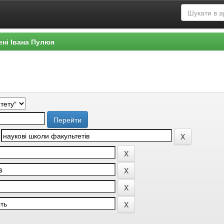
ені Івана Пулюя