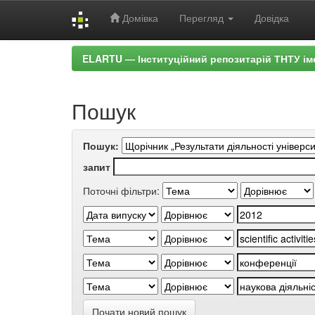
Домівка
Перегляд
Довідка
Skip
ELARTU — Інституційний репозитарій ТНТУ ім
navigation
Пошук
Пошук:
запит
Поточні фільтри:
Почати новий пошук