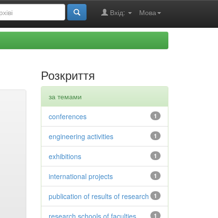
Вхід:
Мова
Розкриття
за темами
conferences
1
engineering activities
1
exhibitions
1
international projects
1
publication of results of research
1
research schools of faculties
1