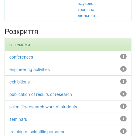
науково-
технічна
діяльність
Розкриття
за темами
conferences
1
engineering activities
1
exhibitions
1
publication of results of research
1
scientific-research work of students
1
seminars
1
training of scientific personnel
1