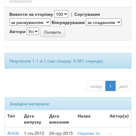
Вивести на сторінку
|
Сортування
Впорядкування
Автори
Результати 1-1 зі 1 (час пошуку: 0.001 секунди).
назад
1
далі
Знайдені матеріали:
Тип
Дата
Дата
Назва
Автор(и)
випуску
внесення
Article
1-січ-2012
24-гру-2015
Наукова та
-