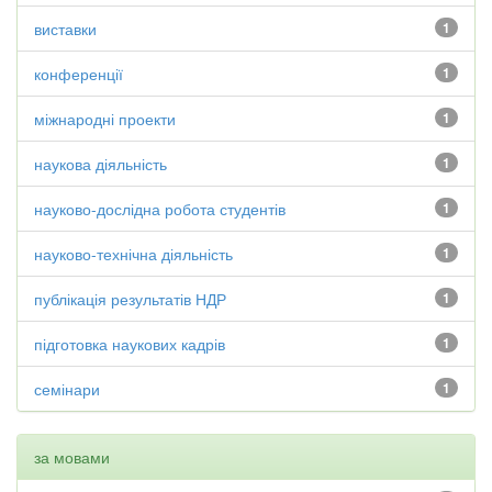
виставки
1
конференції
1
міжнародні проекти
1
наукова діяльність
1
науково-дослідна робота студентів
1
науково-технічна діяльність
1
публікація результатів НДР
1
підготовка наукових кадрів
1
семінари
1
за мовами