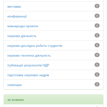
виставки
1
конференції
1
міжнародні проекти
1
наукова діяльність
1
науково-дослідна робота студентів
1
науково-технічна діяльність
1
публікація результатів НДР
1
підготовка наукових кадрів
1
семінари
1
за мовами