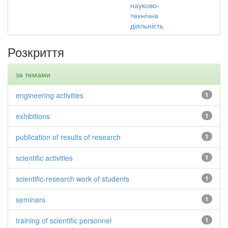
науково-
технічна
діяльність
Розкриття
за темами
engineering activities
1
exhibitions
1
publication of results of research
1
scientific activities
1
scientific-research work of students
1
seminars
1
training of scientific personnel
1