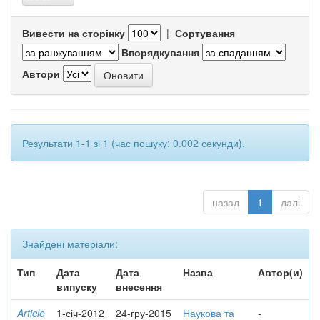
Вивести на сторінку
|
Сортування
Впорядкування
Автори
Результати 1-1 зі 1 (час пошуку: 0.002 секунди).
назад
1
далі
Знайдені матеріали:
Тип
Дата
Дата
Назва
Автор(и)
випуску
внесення
Article
1-січ-2012
24-гру-2015
Наукова та
-