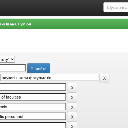
ені Івана Пулюя