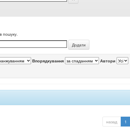
в пошуку.
Впорядкування
Автори
назад
1