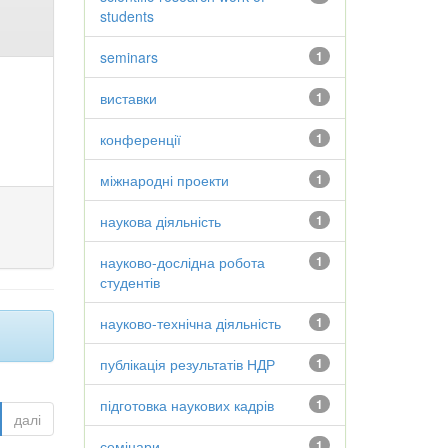
students
seminars
1
виставки
1
конференції
1
міжнародні проекти
1
наукова діяльність
1
науково-дослідна робота
1
студентів
науково-технічна діяльність
1
публікація результатів НДР
1
підготовка наукових кадрів
1
далі
семінари
1