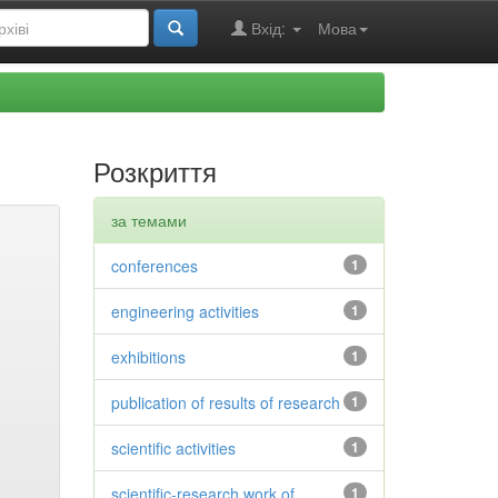
Вхід:
Мова
Розкриття
за темами
conferences
1
engineering activities
1
exhibitions
1
publication of results of research
1
scientific activities
1
scientific-research work of
1