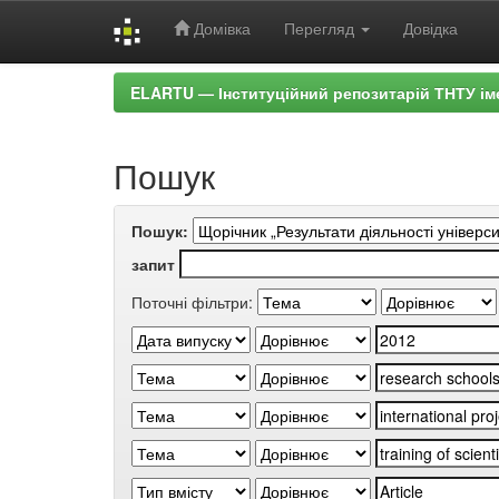
Домівка
Перегляд
Довідка
Skip
ELARTU — Інституційний репозитарій ТНТУ ім
navigation
Пошук
Пошук:
запит
Поточні фільтри: