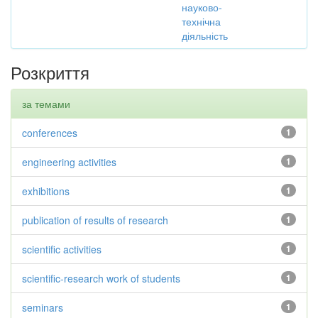
науково-
технічна
діяльність
Розкриття
за темами
conferences
1
engineering activities
1
exhibitions
1
publication of results of research
1
scientific activities
1
scientific-research work of students
1
seminars
1