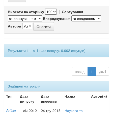
Вивести на сторінку
|
Сортування
Впорядкування
Автори
Результати 1-1 зі 1 (час пошуку: 0.002 секунди).
назад
1
далі
Знайдені матеріали:
Тип
Дата
Дата
Назва
Автор(и)
випуску
внесення
Article
1-січ-2012
24-гру-2015
Наукова та
-