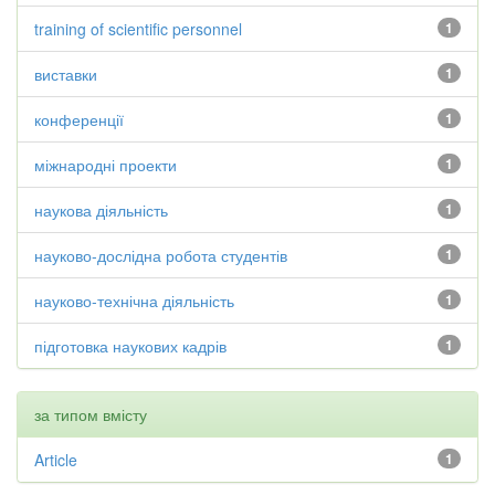
training of scientific personnel
1
виставки
1
конференції
1
міжнародні проекти
1
наукова діяльність
1
науково-дослідна робота студентів
1
науково-технічна діяльність
1
підготовка наукових кадрів
1
за типом вмісту
Article
1