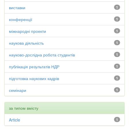
виставки
1
конференції
1
міжнародні проекти
1
наукова діяльність
1
науково-дослідна робота студентів
1
публікація результатів НДР
1
підготовка наукових кадрів
1
семінари
1
за типом вмісту
Article
1