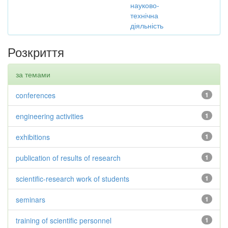
науково-
технічна
діяльність
Розкриття
за темами
conferences
1
engineering activities
1
exhibitions
1
publication of results of research
1
scientific-research work of students
1
seminars
1
training of scientific personnel
1