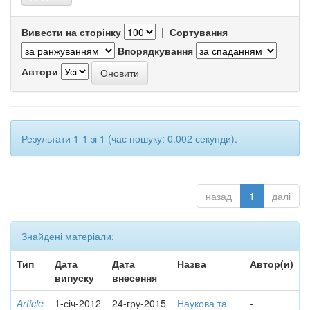
Вивести на сторінку
|
Сортування
Впорядкування
Автори
Результати 1-1 зі 1 (час пошуку: 0.002 секунди).
назад
1
далі
Знайдені матеріали:
Тип
Дата
Дата
Назва
Автор(и)
випуску
внесення
Article
1-січ-2012
24-гру-2015
Наукова та
-