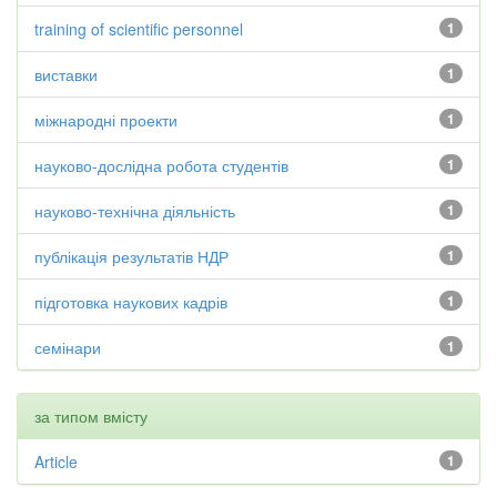
training of scientific personnel
1
виставки
1
міжнародні проекти
1
науково-дослідна робота студентів
1
науково-технічна діяльність
1
публікація результатів НДР
1
підготовка наукових кадрів
1
семінари
1
за типом вмісту
Article
1