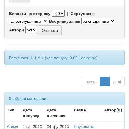
Вивести на сторінку
|
Сортування
Впорядкування
Автори
Результати 1-1 зі 1 (час пошуку: 0.001 секунди).
назад
1
далі
Знайдені матеріали:
Тип
Дата
Дата
Назва
Автор(и)
випуску
внесення
Article
1-січ-2012
24-гру-2015
Наукова та
-