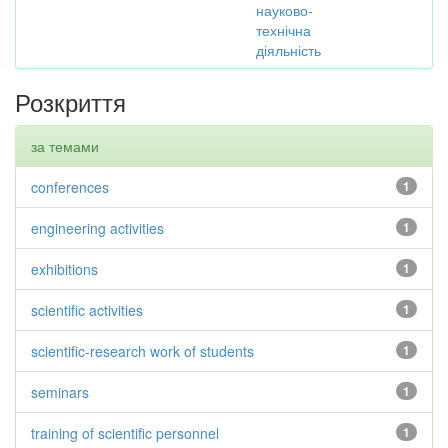
науково-
технічна
діяльність
Розкриття
за темами
conferences
1
engineering activities
1
exhibitions
1
scientific activities
1
scientific-research work of students
1
seminars
1
training of scientific personnel
1