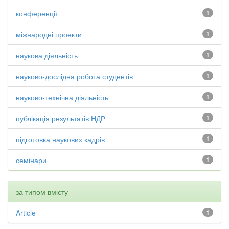
конференції
1
міжнародні проекти
1
наукова діяльність
1
науково-дослідна робота студентів
1
науково-технічна діяльність
1
публікація результатів НДР
1
підготовка наукових кадрів
1
семінари
1
за типом вмісту
Article
1