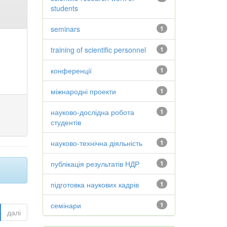
students
seminars
1
training of scientific personnel
1
конференції
1
міжнародні проекти
1
науково-дослідна робота
1
студентів
науково-технічна діяльність
1
публікація результатів НДР
1
підготовка наукових кадрів
1
семінари
1
далі