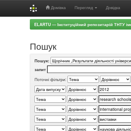
Домівка
Перегляд
Довідка
Skip
ELARTU — Інституційний репозитарій ТНТУ ім
navigation
Пошук
Пошук:
запит
Поточні фільтри: