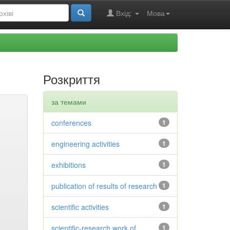
Вхід:
Мова
Розкриття
за темами
conferences
1
engineering activities
1
exhibitions
1
publication of results of research
1
scientific activities
1
scientific-research work of
1