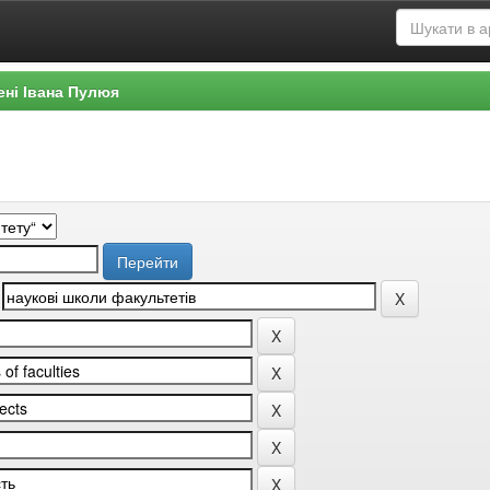
ені Івана Пулюя