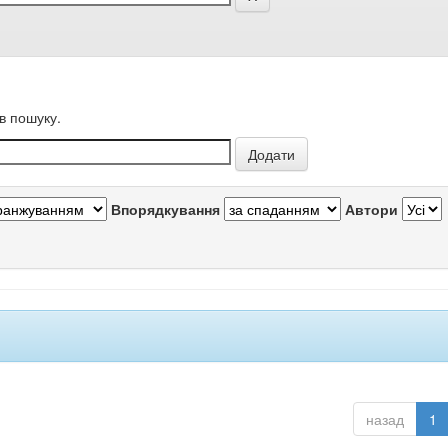
в пошуку.
Впорядкування
Автори
назад
1