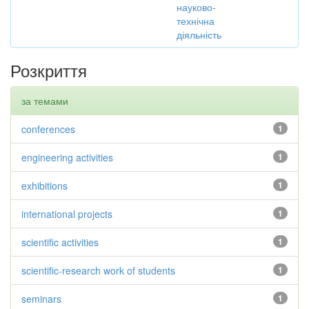
науково-
технічна
діяльність
Розкриття
за темами
conferences
1
engineering activities
1
exhibitions
1
international projects
1
scientific activities
1
scientific-research work of students
1
seminars
1