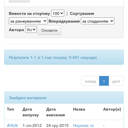
Вивести на сторінку
|
Сортування
Впорядкування
Автори
Результати 1-1 зі 1 (час пошуку: 0.001 секунди).
назад
1
далі
Знайдені матеріали:
Тип
Дата
Дата
Назва
Автор(и)
випуску
внесення
Article
1-січ-2012
24-гру-2015
Наукова та
-