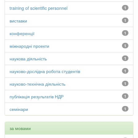
training of scientific personnel
1
виставки
1
конференції
1
міжнародні проекти
1
наукова діяльність
1
науково-дослідна робота студентів
1
науково-технічна діяльність
1
публікація результатів НДР
1
семінари
1
за мовами