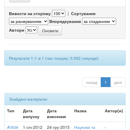
Вивести на сторінку
|
Сортування
Впорядкування
Автори
Результати 1-1 зі 1 (час пошуку: 0.002 секунди).
назад
1
далі
Знайдені матеріали:
Тип
Дата
Дата
Назва
Автор(и)
випуску
внесення
Article
1-січ-2012
24-гру-2015
Наукова та
-