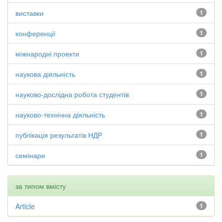
виставки
1
конференції
1
міжнародні проекти
1
наукова діяльність
1
науково-дослідна робота студентів
1
науково-технічна діяльність
1
публікація результатів НДР
1
семінари
1
за типом вмісту
Article
1