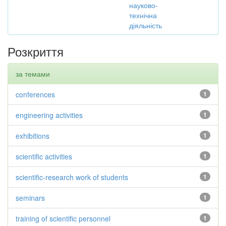
науково-
технічна
діяльність
Розкриття
за темами
conferences
1
engineering activities
1
exhibitions
1
scientific activities
1
scientific-research work of students
1
seminars
1
training of scientific personnel
1