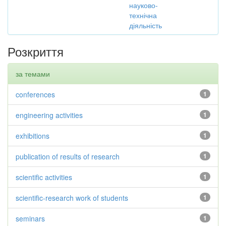
науково-
технічна
діяльність
Розкриття
за темами
conferences
1
engineering activities
1
exhibitions
1
publication of results of research
1
scientific activities
1
scientific-research work of students
1
seminars
1