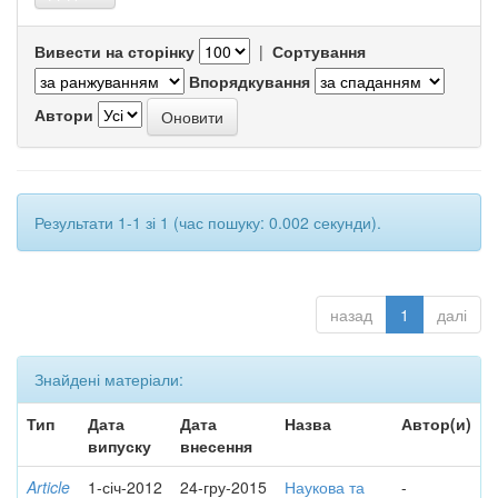
Вивести на сторінку
|
Сортування
Впорядкування
Автори
Результати 1-1 зі 1 (час пошуку: 0.002 секунди).
назад
1
далі
Знайдені матеріали:
Тип
Дата
Дата
Назва
Автор(и)
випуску
внесення
Article
1-січ-2012
24-гру-2015
Наукова та
-