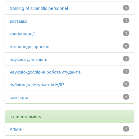
training of scientific personnel
1
виставки
1
конференції
1
міжнародні проекти
1
наукова діяльність
1
науково-дослідна робота студентів
1
публікація результатів НДР
1
семінари
1
за типом вмісту
Article
1