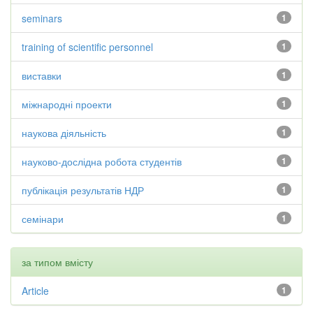
seminars
1
training of scientific personnel
1
виставки
1
міжнародні проекти
1
наукова діяльність
1
науково-дослідна робота студентів
1
публікація результатів НДР
1
семінари
1
за типом вмісту
Article
1