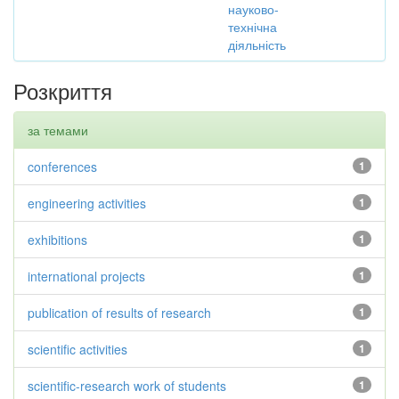
науково-
технічна
діяльність
Розкриття
за темами
conferences
1
engineering activities
1
exhibitions
1
international projects
1
publication of results of research
1
scientific activities
1
scientific-research work of students
1