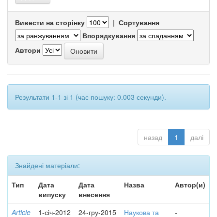
Вивести на сторінку
|
Сортування
Впорядкування
Автори
Результати 1-1 зі 1 (час пошуку: 0.003 секунди).
назад
1
далі
Знайдені матеріали:
Тип
Дата
Дата
Назва
Автор(и)
випуску
внесення
Article
1-січ-2012
24-гру-2015
Наукова та
-